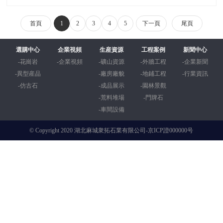
2022衆拓石業集團喜樂鬧元宵
首頁
1
2
3
4
5
下一頁
尾頁
選購中心
企業視頻
生産資源
工程案例
新聞中心
2022衆拓集團新春晚宴
-花崗岩
-企業視頻
-礦山資源
-外牆工程
-企業新聞
-異型産品
-廠房廠貌
-地鋪工程
-行業資訊
-仿古石
-成品展示
-園林景觀
2022衆拓集團新春動員大會
-荒料堆場
-門牌石
-車間設備
今日C位 | 衆拓集團
© Copyright 2020 湖北麻城衆拓石業有限公司-
京ICP證000000号
專業芝麻白芝麻黑供應直銷企業
芝麻黑芝麻白石材的生産供應
芝麻黑芝麻白石材專業供應