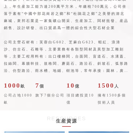
上，年生産加工能力達200萬平方米，年繳稅700萬元，公司坐
落于素有“中國中部花崗岩之鄉”和“杜鵑花之鄉”之美譽的湖北
麻城，衆邦石業是一家集礦山開采、生産加工、闆材批發、産品
銷售、設計研發、出口貿易爲一體的綜合性大型石材企業
公司主營石材有：芙蓉白G602、芝麻白G623、蝦紅、浪濤
沙、仿古石、石雕等，主要業務有各類型闆材及異型加工雕刻
等，主要工程用料有：出口樓梯闆，台面闆、盲道石、水溝蓋、
拉絲闆、幕牆幹挂、規格闆、蘑菇石、路沿石、斜坡石、弧形路
沿、仿型路沿、雨水槽、地鋪、樹池等，常年承接：園林，廣
場，外牆幹挂，等各種工程應用闆材。
1000
7
10
1500
畝
個
億
人
公司占地1000
旗下7個分公司
項目總投資10
擁有1500多個
畝
億
技術人員
RESOURCES
生産資源