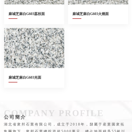
麻城芝麻白G603荔枝面
麻城芝麻白G603火燒面
Read More
Read More
麻城芝麻白G603光面
Read More
COMPANY PROFILE
公司簡介
湖北省衆邦石業有限公司，成立于2018年，隸屬于産業園衆拓
集團旗下，衆邦石業總投資超5000萬元，總占地面積爲55畝以